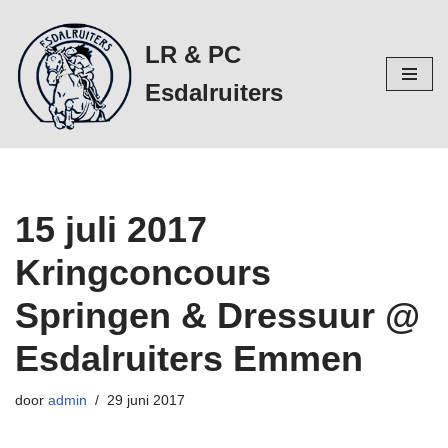
LR & PC
Ga
naar
Esdalruiters
de
inhoud
15 juli 2017
Kringconcours
Springen & Dressuur @
Esdalruiters Emmen
door
admin
29 juni 2017