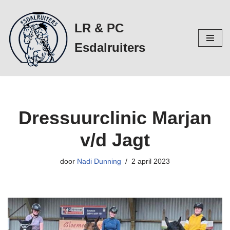
LR & PC
Ga
naar
Esdalruiters
de
inhoud
Dressuurclinic Marjan
v/d Jagt
door
Nadi Dunning
2 april 2023