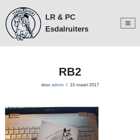
LR & PC
Ga
naar
Esdalruiters
de
inhoud
RB2
door
admin
15 maart 2017