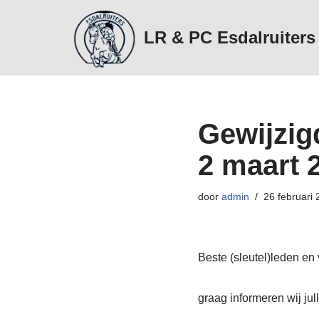
LR & PC Esdalruiters
Ga
naar
de
inhoud
Gewijzig
2 maart 
door
admin
26 februari
Beste (sleutel)leden en v
graag informeren wij ju