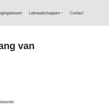
igingslessen
Lidmaatschappen
Contact
gang van
nstaande: